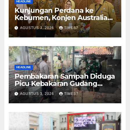
HEADLINE
Kunjungan Perdana ke
Kebumen, Konjen Australia
Jajaki Kerja Sama Pariwisata
AGUSTUS 3, 2026
TIMES7
hingga Pendidikan
HEADLINE
Pembakaran Sampah Diduga
Picu Kebakaran Gudang
Furniture di Kebumen
AGUSTUS 3, 2026
TIMES7