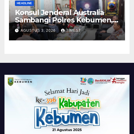
HEADLINE
Konsul Jenderal Australia
Sambangi Polres Kebumen,
Pererat Silaturahmi
AGUSTUS 3, 2026
TIMES7