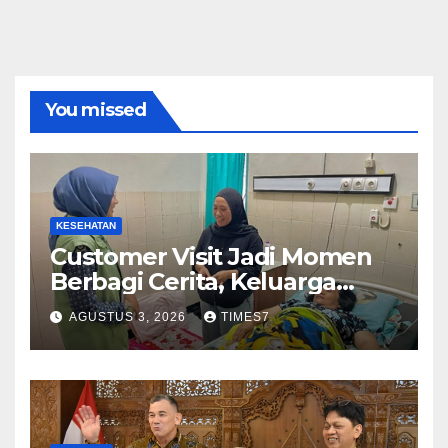
You missed
KESEHATAN
Customer Visit Jadi Momen
Berbagi Cerita, Keluarga
Nurhayati Rasakan Manfaat
AGUSTUS 3, 2026
TIMES7
NyataProgram JKN