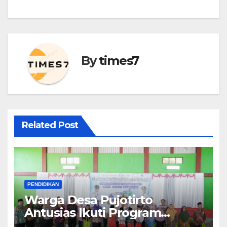
By
times7
Related Post
PENDIDIKAN
Warga Desa Pujotirto
Antusias Ikuti Program
Cerdas dan Sehat Bareng