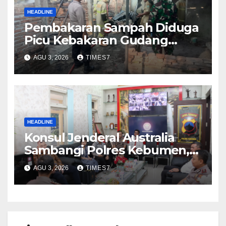
HEADLINE
Pembakaran Sampah Diduga
Picu Kebakaran Gudang
Furniture di Kebumen
AGU 3, 2026
TIMES7
HEADLINE
Konsul Jenderal Australia
Sambangi Polres Kebumen,
Pererat Silaturahmi
AGU 3, 2026
TIMES7