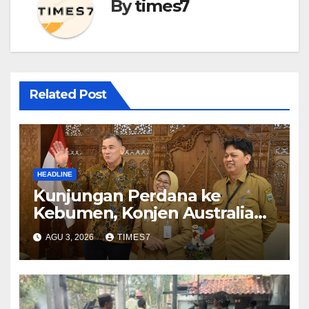
By
times7
Related Post
HEADLINE
Kunjungan Perdana ke
Kebumen, Konjen Australia
Jajaki Kerja Sama Pariwisata
AGU 3, 2026
TIMES7
hingga Pendidikan