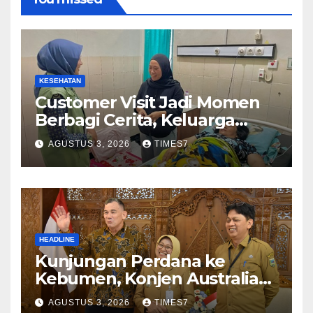
KESEHATAN
Customer Visit Jadi Momen
Berbagi Cerita, Keluarga
Nurhayati Rasakan Manfaat
AGUSTUS 3, 2026
TIMES7
NyataProgram JKN
HEADLINE
Kunjungan Perdana ke
Kebumen, Konjen Australia
Jajaki Kerja Sama Pariwisata
AGUSTUS 3, 2026
TIMES7