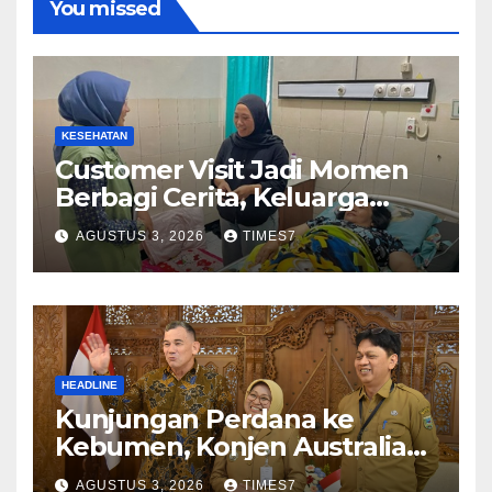
You missed
KESEHATAN
Customer Visit Jadi Momen
Berbagi Cerita, Keluarga
Nurhayati Rasakan Manfaat
AGUSTUS 3, 2026
TIMES7
NyataProgram JKN
HEADLINE
Kunjungan Perdana ke
Kebumen, Konjen Australia
Jajaki Kerja Sama Pariwisata
AGUSTUS 3, 2026
TIMES7