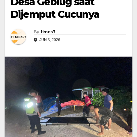
Desa Geblug saat
Dijemput Cucunya
By
times7
JUN 3, 2026