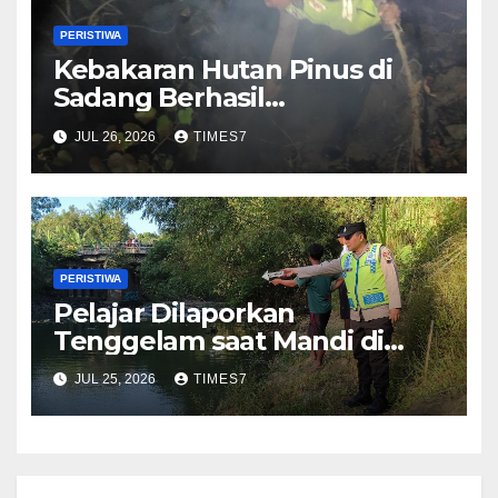
PERISTIWA
Kebakaran Hutan Pinus di
Sadang Berhasil
Dipadamkan, Penyebab
JUL 26, 2026
TIMES7
Masih Diselidiki
PERISTIWA
Pelajar Dilaporkan
Tenggelam saat Mandi di
Sungai Kedungbener
JUL 25, 2026
TIMES7
Kebumen