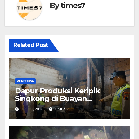
By
times7
Related Post
PERISTIWA
Dapur Produksi Keripik
Singkong di Buayan
Kebakaran, Diduga Dipicu
JUL 31, 2026
TIMES7
Bara Api Sisa Tungku