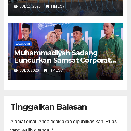
Udangnya
JUL 11, 2026
TIMES7
EKONOMI
Muhammadiyah Sadang
Luncurkan Samsat Corporate
dan Rintis Klinik Kesehatan
JUL 6, 2026
TIMES7
Tinggalkan Balasan
Alamat email Anda tidak akan dipublikasikan.
Ruas
yang wajib ditandai
*