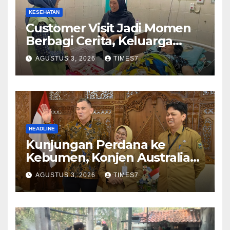
KESEHATAN
Customer Visit Jadi Momen
Berbagi Cerita, Keluarga
Nurhayati Rasakan Manfaat
AGUSTUS 3, 2026
TIMES7
NyataProgram JKN
HEADLINE
Kunjungan Perdana ke
Kebumen, Konjen Australia
Jajaki Kerja Sama Pariwisata
AGUSTUS 3, 2026
TIMES7
hingga Pendidikan