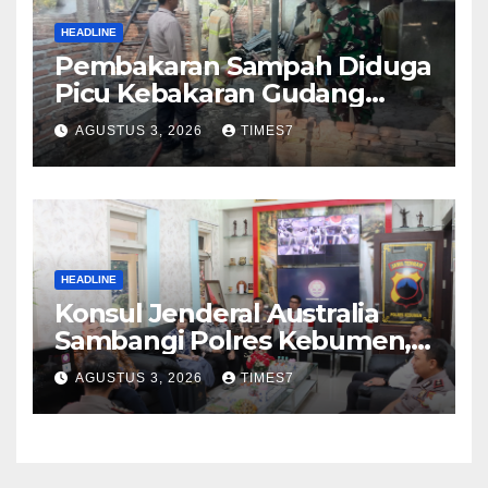
HEADLINE
Pembakaran Sampah Diduga
Picu Kebakaran Gudang
Furniture di Kebumen
AGUSTUS 3, 2026
TIMES7
HEADLINE
Konsul Jenderal Australia
Sambangi Polres Kebumen,
Pererat Silaturahmi
AGUSTUS 3, 2026
TIMES7