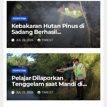
PERISTIWA
Kebakaran Hutan Pinus di
Sadang Berhasil
Dipadamkan, Penyebab
JUL 26, 2026
TIMES7
Masih Diselidiki
PERISTIWA
Pelajar Dilaporkan
Tenggelam saat Mandi di
Sungai Kedungbener
JUL 25, 2026
TIMES7
Kebumen