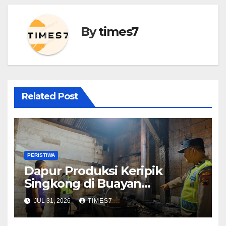
By
times7
Related Post
PERISTIWA
Dapur Produksi Keripik
Singkong di Buayan
Kebakaran, Diduga Dipicu
JUL 31, 2026
TIMES7
Bara Api Sisa Tungku