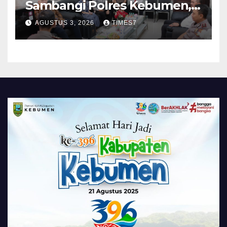
Sambangi Polres Kebumen,
Pererat Silaturahmi
AGUSTUS 3, 2026
TIMES7