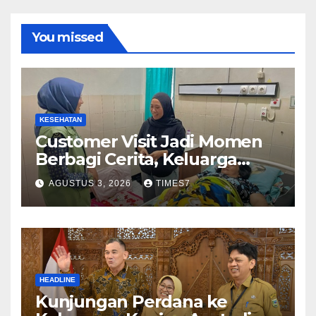
You missed
KESEHATAN
Customer Visit Jadi Momen
Berbagi Cerita, Keluarga
Nurhayati Rasakan Manfaat
AGUSTUS 3, 2026
TIMES7
NyataProgram JKN
HEADLINE
Kunjungan Perdana ke