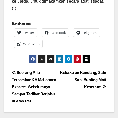
keluarga, untuk dimakamkan secara adat istiadat.
(*)
Bagikan ini:
Twitter
Facebook
Telegram
WhatsApp
Navigasi
Seorang Pria
Kebakaran Kandang, Satu
Tersambar KA Malioboro
Sapi Bunting Mati
pos
Express, Sebelumnya
Kesetrum
Sempat Terlihat Berjalan
di Atas Rel