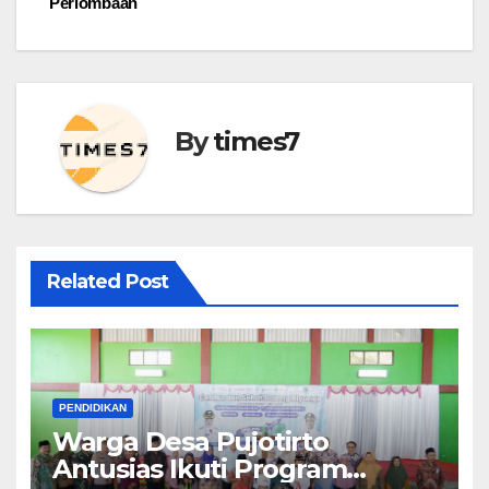
Perlombaan
By
times7
Related Post
PENDIDIKAN
Warga Desa Pujotirto
Antusias Ikuti Program