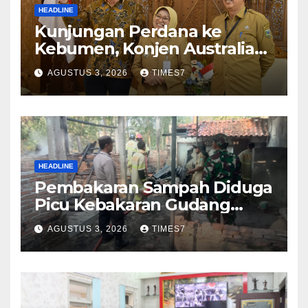
HEADLINE
Kunjungan Perdana ke
Kebumen, Konjen Australia
Jajaki Kerja Sama Pariwisata
AGUSTUS 3, 2026
TIMES7
hingga Pendidikan
HEADLINE
Pembakaran Sampah Diduga
Picu Kebakaran Gudang
Furniture di Kebumen
AGUSTUS 3, 2026
TIMES7