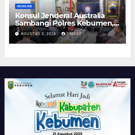
HEADLINE
Konsul Jenderal Australia
Sambangi Polres Kebumen,
Pererat Silaturahmi
AGUSTUS 3, 2026
TIMES7