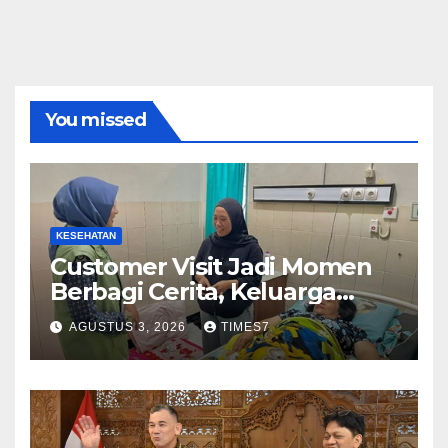
You missed
KESEHATAN
Customer Visit Jadi Momen
Berbagi Cerita, Keluarga
Nurhayati Rasakan Manfaat
AGUSTUS 3, 2026
TIMES7
NyataProgram JKN