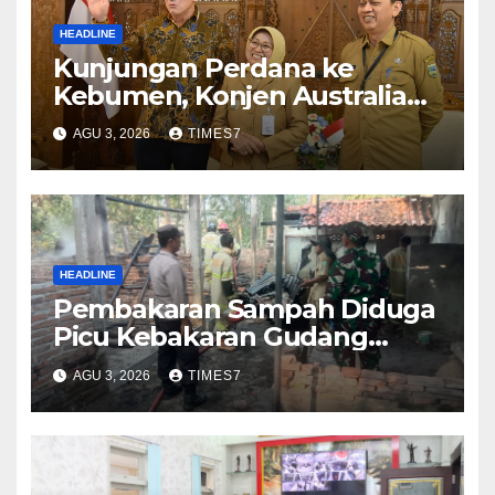
HEADLINE
Kunjungan Perdana ke
Kebumen, Konjen Australia
Jajaki Kerja Sama Pariwisata
AGU 3, 2026
TIMES7
hingga Pendidikan
HEADLINE
Pembakaran Sampah Diduga
Picu Kebakaran Gudang
Furniture di Kebumen
AGU 3, 2026
TIMES7