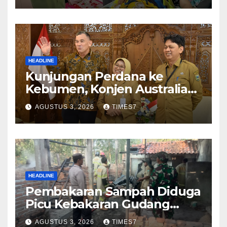
HEADLINE
Kunjungan Perdana ke
Kebumen, Konjen Australia
Jajaki Kerja Sama Pariwisata
AGUSTUS 3, 2026
TIMES7
hingga Pendidikan
HEADLINE
Pembakaran Sampah Diduga
Picu Kebakaran Gudang
Furniture di Kebumen
AGUSTUS 3, 2026
TIMES7