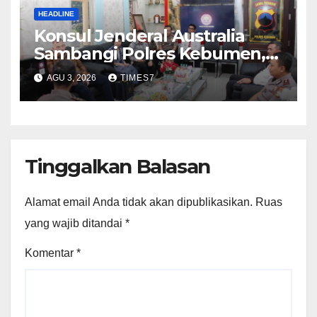
HEADLINE
Konsul Jenderal Australia
Sambangi Polres Kebumen,
Pererat Silaturahmi
AGU 3, 2026
TIMES7
Tinggalkan Balasan
Alamat email Anda tidak akan dipublikasikan.
Ruas
yang wajib ditandai
*
Komentar
*