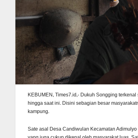
KEBUMEN, Times7.id,- Dukuh Songging terkenal 
hingga saat ini. Disini sebagian besar masyarakat
kampung.
Sate asal Desa Candiwulan Kecamatan Adimulyo Keb
yang juga cukup dikenal oleh masyarakat luas. Sa