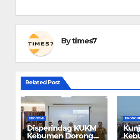
pos
By
times7
Related Post
EKONOMI
EKONOMI
Disperindag KUKM
Kun
Kebumen Dorong
Kebu