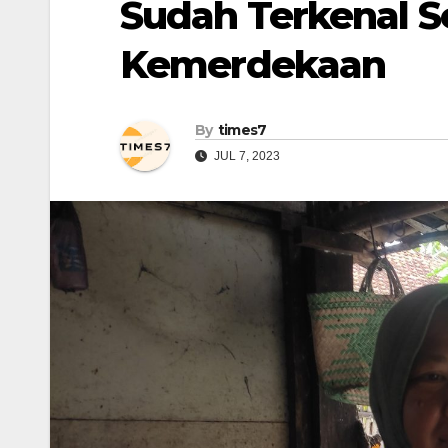
Sudah Terkenal 
Kemerdekaan
By
times7
JUL 7, 2023