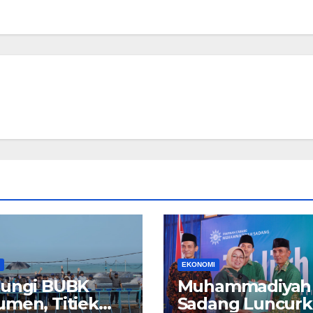
EKONOMI
jungi BUBK
Muhammadiyah
men, Titiek
Sadang Luncur