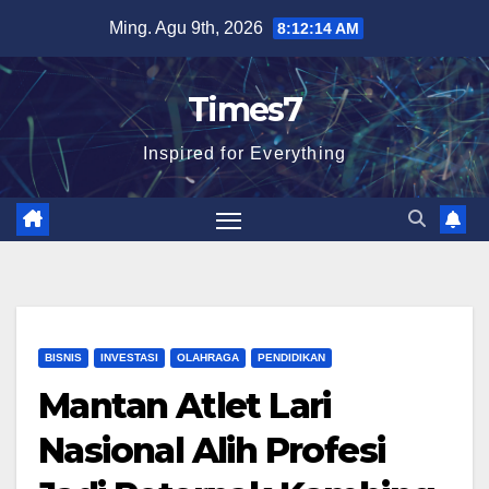
Skip
Ming. Agu 9th, 2026
8:12:15 AM
to
content
Times7
Inspired for Everything
BISNIS
INVESTASI
OLAHRAGA
PENDIDIKAN
Mantan Atlet Lari
Nasional Alih Profesi