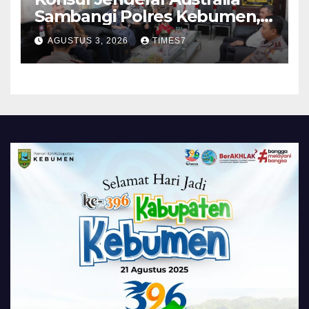
Sambangi Polres Kebumen,
Pererat Silaturahmi
AGUSTUS 3, 2026
TIMES7