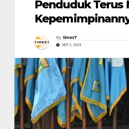
Penduduk Terus 
Kepemimpinann
By
times7
SEP 2, 2024