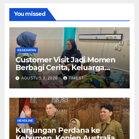
You missed
KESEHATAN
Customer Visit Jadi Momen
Berbagi Cerita, Keluarga
Nurhayati Rasakan Manfaat
AGUSTUS 3, 2026
TIMES7
NyataProgram JKN
HEADLINE
Kunjungan Perdana ke
Kebumen, Konjen Australia