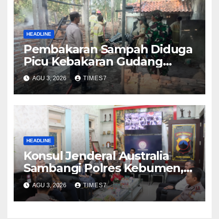
HEADLINE
Pembakaran Sampah Diduga
Picu Kebakaran Gudang
Furniture di Kebumen
AGU 3, 2026
TIMES7
HEADLINE
Konsul Jenderal Australia
Sambangi Polres Kebumen,
Pererat Silaturahmi
AGU 3, 2026
TIMES7