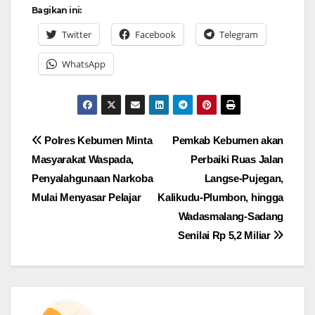
Bagikan ini:
Twitter
Facebook
Telegram
WhatsApp
Navigasi
Polres Kebumen Minta
Pemkab Kebumen akan
Masyarakat Waspada,
Perbaiki Ruas Jalan
pos
Penyalahgunaan Narkoba
Langse-Pujegan,
Mulai Menyasar Pelajar
Kalikudu-Plumbon, hingga
Wadasmalang-Sadang
Senilai Rp 5,2 Miliar