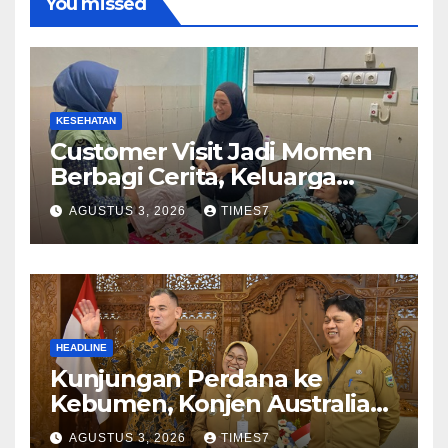
You missed
KESEHATAN
Customer Visit Jadi Momen
Berbagi Cerita, Keluarga
Nurhayati Rasakan Manfaat
AGUSTUS 3, 2026
TIMES7
NyataProgram JKN
HEADLINE
Kunjungan Perdana ke
Kebumen, Konjen Australia
Jajaki Kerja Sama Pariwisata
AGUSTUS 3, 2026
TIMES7