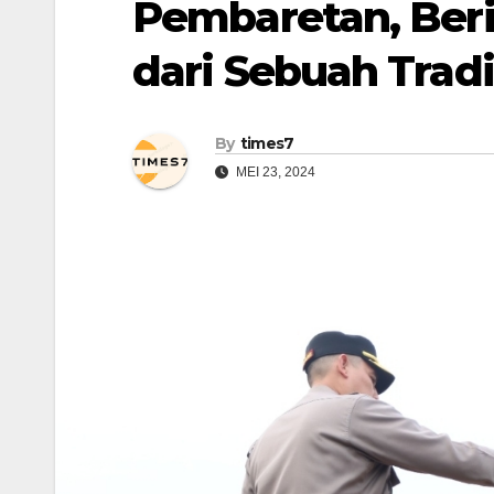
Pembaretan, Ber
dari Sebuah Tradi
By
times7
MEI 23, 2024