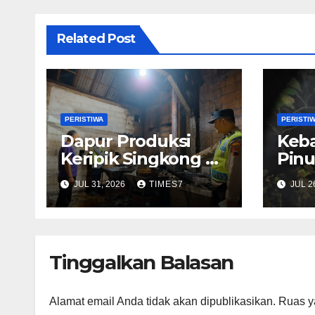
Related Post
PERISTIWA
PERISTI
Dapur Produksi
Keb
Keripik Singkong di
Pinu
Buayan Kebakaran,
Berh
JUL 31, 2026
TIMES7
JUL 2
Diduga Dipicu Bara
Dip
Api Sisa Tungku
Pen
Disel
Tinggalkan Balasan
Alamat email Anda tidak akan dipublikasikan.
Ruas y