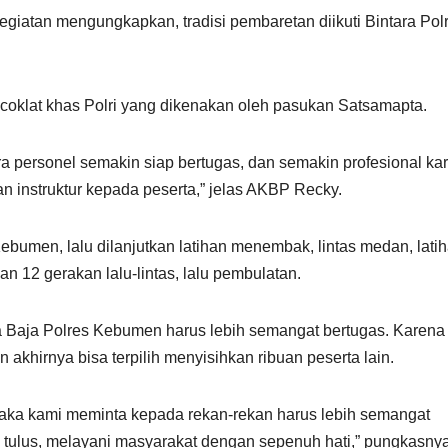
atan mengungkapkan, tradisi pembaretan diikuti Bintara Polr
 coklat khas Polri yang dikenakan oleh pasukan Satsamapta.
ra personel semakin siap bertugas, dan semakin profesional ka
an instruktur kepada peserta,” jelas AKBP Recky.
ebumen, lalu dilanjutkan latihan menembak, lintas medan, lati
ihan 12 gerakan lalu-lintas, lalu pembulatan.
a Baja Polres Kebumen harus lebih semangat bertugas. Karena
n akhirnya bisa terpilih menyisihkan ribuan peserta lain.
Maka kami meminta kepada rekan-rekan harus lebih semangat
an tulus, melayani masyarakat dengan sepenuh hati,” pungkasnya