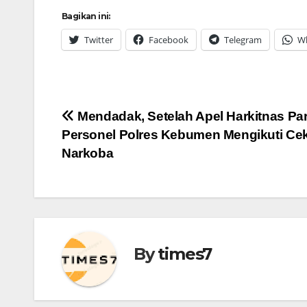
Bagikan ini:
Twitter
Facebook
Telegram
W
Navigasi
Mendadak, Setelah Apel Harkitnas Pa
Personel Polres Kebumen Mengikuti Cek
pos
Narkoba
By
times7