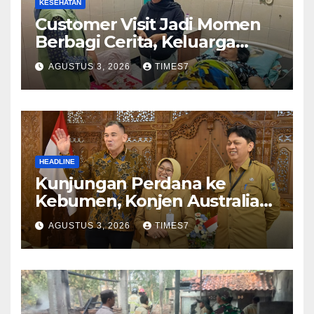
KESEHATAN
Customer Visit Jadi Momen
Berbagi Cerita, Keluarga
Nurhayati Rasakan Manfaat
AGUSTUS 3, 2026
TIMES7
NyataProgram JKN
HEADLINE
Kunjungan Perdana ke
Kebumen, Konjen Australia
Jajaki Kerja Sama Pariwisata
AGUSTUS 3, 2026
TIMES7
hingga Pendidikan