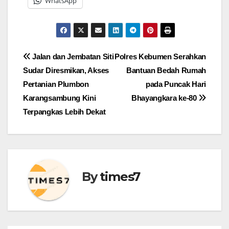
WhatsApp
Navigasi
Jalan dan Jembatan Siti
Polres Kebumen Serahkan
Sudar Diresmikan, Akses
Bantuan Bedah Rumah
pos
Pertanian Plumbon
pada Puncak Hari
Karangsambung Kini
Bhayangkara ke-80
Terpangkas Lebih Dekat
By
times7