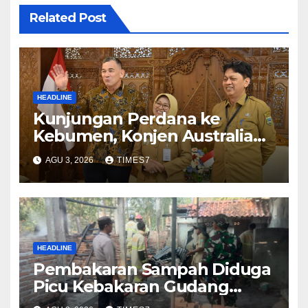
Related Post
HEADLINE
Kunjungan Perdana ke
Kebumen, Konjen Australia
Jajaki Kerja Sama Pariwisata
AGU 3, 2026
TIMES7
hingga Pendidikan
HEADLINE
Pembakaran Sampah Diduga
Picu Kebakaran Gudang
Furniture di Kebumen