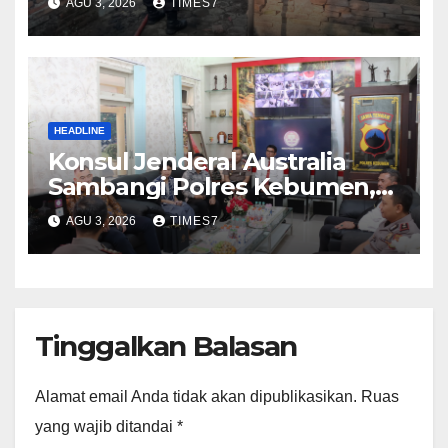
AGU 3, 2026
TIMES7
HEADLINE
Konsul Jenderal Australia
Sambangi Polres Kebumen,
Pererat Silaturahmi
AGU 3, 2026
TIMES7
Tinggalkan Balasan
Alamat email Anda tidak akan dipublikasikan.
Ruas
yang wajib ditandai
*